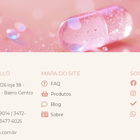
ELLO
MAPA DO SITE
SO
FAQ
26 loja 38 -
 - Bairro Centro
Produtos
Blog
9014 | 3472-
Sobre
) 3477-6025
a.com.br