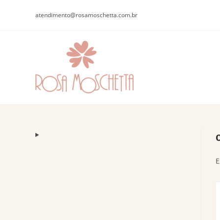
atendimento@rosamoschetta.com.br
E