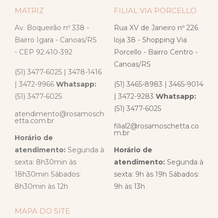
MATRIZ
FILIAL VIA PORCELLO
Av. Boqueirão nº 338 -
Rua XV de Janeiro nº 226
Bairro Igara - Canoas/RS
loja 38 - Shopping Via
- CEP 92.410-392
Porcello - Bairro Centro -
Canoas/RS
(51) 3477-6025 | 3478-1416
| 3472-9966
Whatsapp:
(51) 3465-8983 | 3465-9014
(51) 3477-6025
| 3472-9283
Whatsapp:
(51) 3477-6025
atendimento@rosamosch
etta.com.br
filial2@rosamoschetta.co
m.br
Horário de
atendimento:
Segunda à
Horário de
sexta: 8h30min às
atendimento:
Segunda à
18h30min Sábados:
sexta: 9h às 19h Sábados:
8h30min às 12h
9h às 13h
MAPA DO SITE