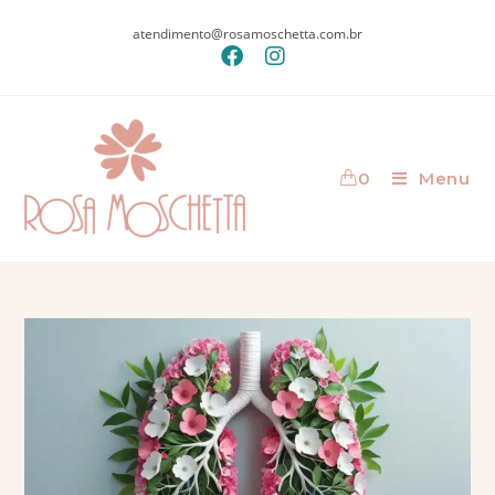
atendimento@rosamoschetta.com.br
0
Menu