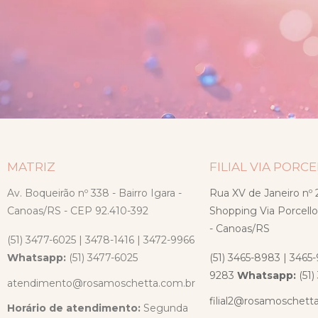
MATRIZ
FILIAL VIA PORC
Av. Boqueirão nº 338 - Bairro Igara -
Rua XV de Janeiro nº 2
Canoas/RS - CEP 92.410-392
Shopping Via Porcello
- Canoas/RS
(51) 3477-6025 | 3478-1416 | 3472-9966
Whatsapp:
(51) 3477-6025
(51) 3465-8983 | 3465-
9283
Whatsapp:
(51
atendimento@rosamoschetta.com.br
filial2@rosamoschett
Horário de atendimento:
Segunda