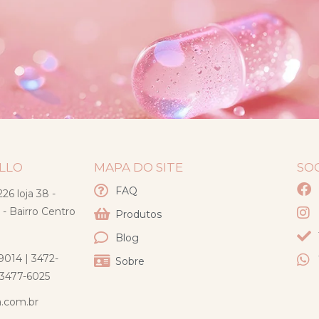
ELLO
MAPA DO SITE
SO
FAQ
26 loja 38 -
 - Bairro Centro
Produtos
Blog
9014 | 3472-
Sobre
) 3477-6025
a.com.br