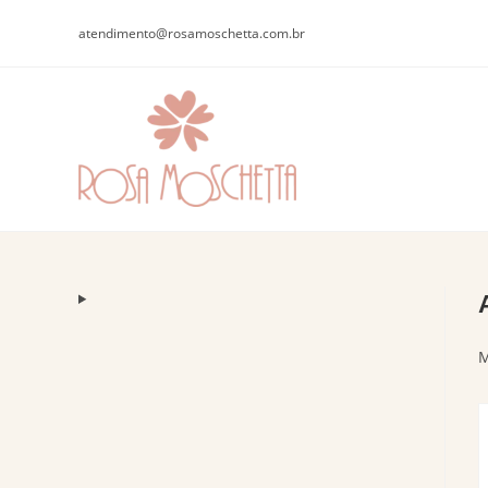
atendimento@rosamoschetta.com.br
M