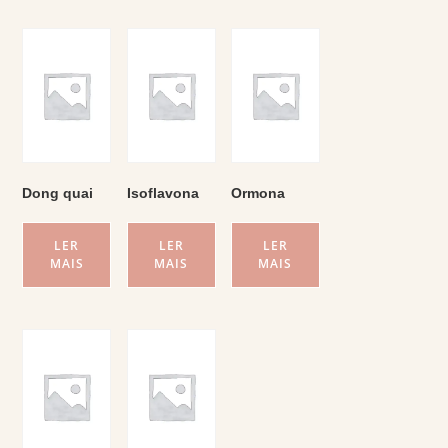
Dong quai
Isoflavona
Ormona
LER
LER
LER
MAIS
MAIS
MAIS