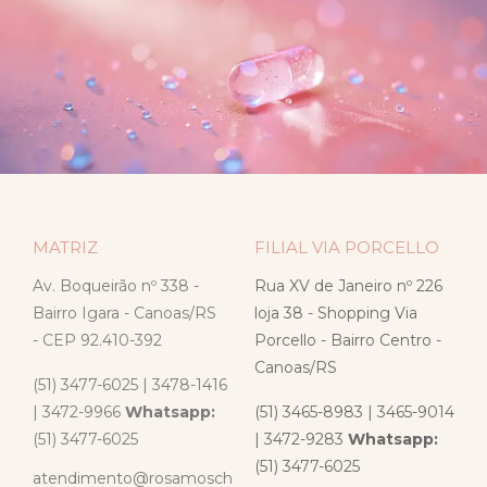
MATRIZ
FILIAL VIA PORCELLO
Av. Boqueirão nº 338 -
Rua XV de Janeiro nº 226
Bairro Igara - Canoas/RS
loja 38 - Shopping Via
- CEP 92.410-392
Porcello - Bairro Centro -
Canoas/RS
(51) 3477-6025 | 3478-1416
| 3472-9966
Whatsapp:
(51) 3465-8983 | 3465-9014
(51) 3477-6025
| 3472-9283
Whatsapp:
(51) 3477-6025
atendimento@rosamosch