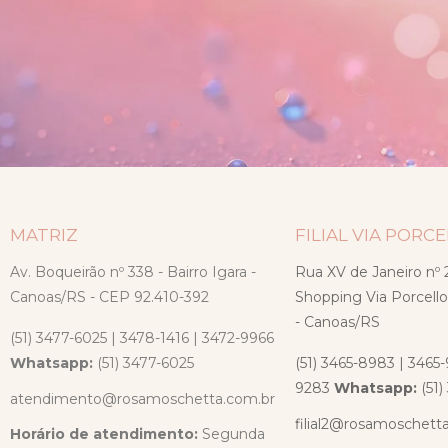
MATRIZ
FILIAL VIA PORC
Av. Boqueirão nº 338 - Bairro Igara -
Rua XV de Janeiro nº 2
Canoas/RS - CEP 92.410-392
Shopping Via Porcello
- Canoas/RS
(51) 3477-6025 | 3478-1416 | 3472-9966
Whatsapp:
(51) 3477-6025
(51) 3465-8983 | 3465-
9283
Whatsapp:
(51
atendimento@rosamoschetta.com.br
filial2@rosamoschett
Horário de atendimento:
Segunda