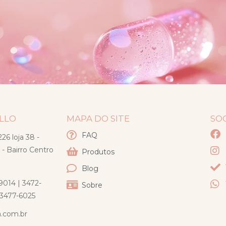
ELLO
MAPA DO SITE
SO
FAQ
26 loja 38 -
 - Bairro Centro
Produtos
Blog
9014 | 3472-
Sobre
) 3477-6025
a.com.br