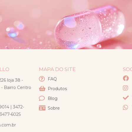
ELLO
MAPA DO SITE
SO
FAQ
26 loja 38 -
 - Bairro Centro
Produtos
Blog
9014 | 3472-
Sobre
) 3477-6025
a.com.br