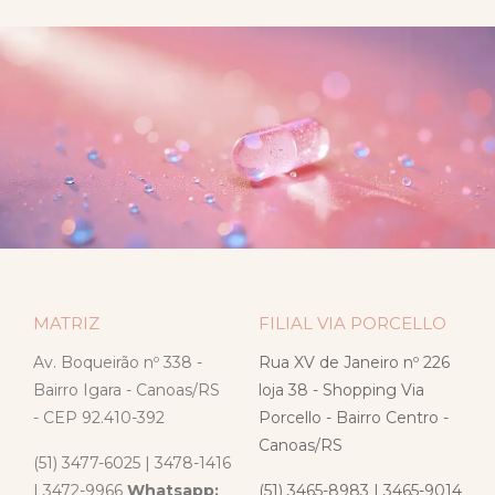
MATRIZ
FILIAL VIA PORCELLO
Av. Boqueirão nº 338 -
Rua XV de Janeiro nº 226
Bairro Igara - Canoas/RS
loja 38 - Shopping Via
- CEP 92.410-392
Porcello - Bairro Centro -
Canoas/RS
(51) 3477-6025 | 3478-1416
| 3472-9966
Whatsapp:
(51) 3465-8983 | 3465-9014