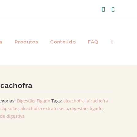
a
Produtos
Conteúdo
FAQ
lcachofra
egorias:
Digestão
,
Fígado
Tags:
alcachofra
,
alcachofra
cápsulas
,
alcachofra extrato seco
,
digestão
,
fígado
,
de digestiva