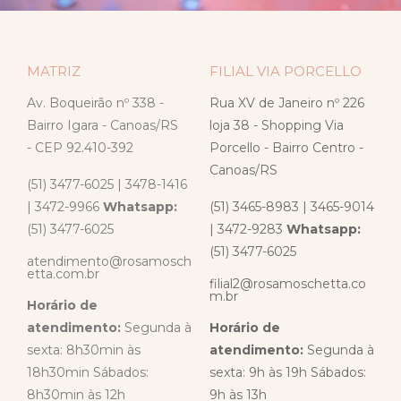
MATRIZ
FILIAL VIA PORCELLO
Av. Boqueirão nº 338 -
Rua XV de Janeiro nº 226
Bairro Igara - Canoas/RS
loja 38 - Shopping Via
- CEP 92.410-392
Porcello - Bairro Centro -
Canoas/RS
(51) 3477-6025 | 3478-1416
| 3472-9966
Whatsapp:
(51) 3465-8983 | 3465-9014
(51) 3477-6025
| 3472-9283
Whatsapp:
(51) 3477-6025
atendimento@rosamosch
etta.com.br
filial2@rosamoschetta.co
m.br
Horário de
atendimento:
Segunda à
Horário de
sexta: 8h30min às
atendimento:
Segunda à
18h30min Sábados:
sexta: 9h às 19h Sábados:
8h30min às 12h
9h às 13h