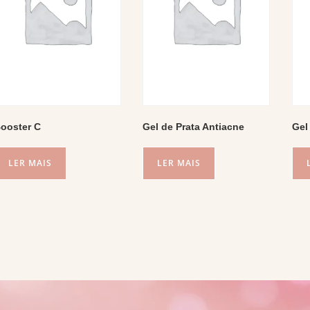
ooster C
Gel de Prata Antiacne
Gel
LER MAIS
LER MAIS