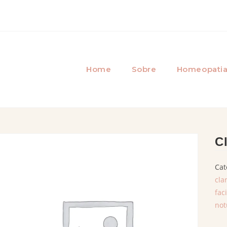
Home
Sobre
Homeopati
C
Cat
cla
fac
not