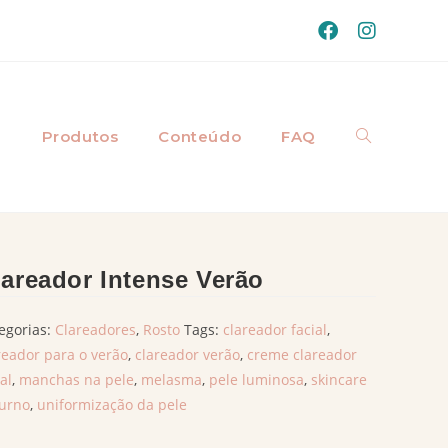
a
Produtos
Conteúdo
FAQ
lareador Intense Verão
egorias:
Clareadores
,
Rosto
Tags:
clareador facial
,
reador para o verão
,
clareador verão
,
creme clareador
ial
,
manchas na pele
,
melasma
,
pele luminosa
,
skincare
urno
,
uniformização da pele