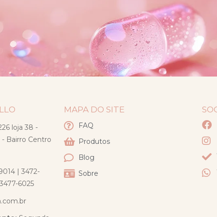
ELLO
MAPA DO SITE
SO
FAQ
26 loja 38 -
 - Bairro Centro
Produtos
Blog
9014 | 3472-
Sobre
) 3477-6025
a.com.br