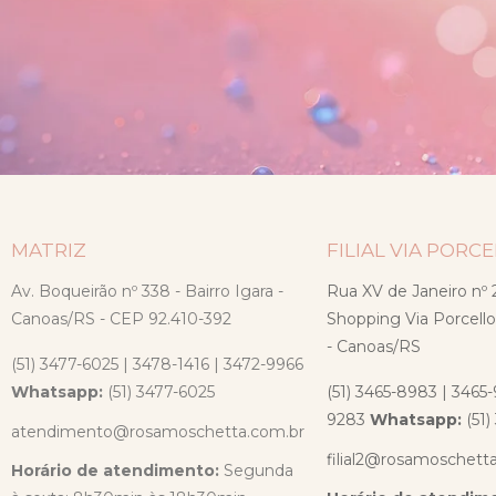
MATRIZ
FILIAL VIA PORC
Av. Boqueirão nº 338 - Bairro Igara -
Rua XV de Janeiro nº 2
Canoas/RS - CEP 92.410-392
Shopping Via Porcello
- Canoas/RS
(51) 3477-6025 | 3478-1416 | 3472-9966
Whatsapp:
(51) 3477-6025
(51) 3465-8983 | 3465-
9283
Whatsapp:
(51
atendimento@rosamoschetta.com.br
filial2@rosamoschett
Horário de atendimento:
Segunda