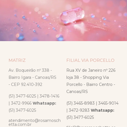
MATRIZ
FILIAL VIA PORCELLO
Av. Boqueirão nº 338 -
Rua XV de Janeiro nº 226
Bairro Igara - Canoas/RS
loja 38 - Shopping Via
- CEP 92.410-392
Porcello - Bairro Centro -
Canoas/RS
(51) 3477-6025 | 3478-1416
| 3472-9966
Whatsapp:
(51) 3465-8983 | 3465-9014
(51) 3477-6025
| 3472-9283
Whatsapp:
(51) 3477-6025
atendimento@rosamosch
etta.com.br