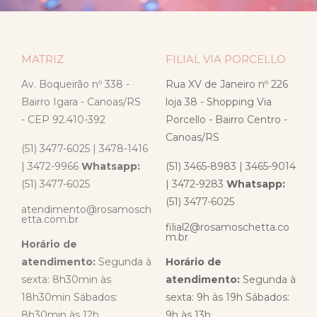
MATRIZ
FILIAL VIA PORCELLO
Av. Boqueirão nº 338 -
Rua XV de Janeiro nº 226
Bairro Igara - Canoas/RS
loja 38 - Shopping Via
- CEP 92.410-392
Porcello - Bairro Centro -
Canoas/RS
(51) 3477-6025 | 3478-1416
| 3472-9966
Whatsapp:
(51) 3465-8983 | 3465-9014
(51) 3477-6025
| 3472-9283
Whatsapp:
(51) 3477-6025
atendimento@rosamosch
etta.com.br
filial2@rosamoschetta.co
m.br
Horário de
atendimento:
Segunda à
Horário de
sexta: 8h30min às
atendimento:
Segunda à
18h30min Sábados:
sexta: 9h às 19h Sábados:
8h30min às 12h
9h às 13h