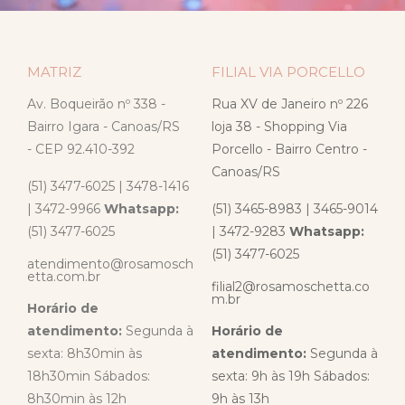
MATRIZ
FILIAL VIA PORCELLO
Av. Boqueirão nº 338 -
Rua XV de Janeiro nº 226
Bairro Igara - Canoas/RS
loja 38 - Shopping Via
- CEP 92.410-392
Porcello - Bairro Centro -
Canoas/RS
(51) 3477-6025 | 3478-1416
| 3472-9966
Whatsapp:
(51) 3465-8983 | 3465-9014
(51) 3477-6025
| 3472-9283
Whatsapp:
(51) 3477-6025
atendimento@rosamosch
etta.com.br
filial2@rosamoschetta.co
m.br
Horário de
atendimento:
Segunda à
Horário de
sexta: 8h30min às
atendimento:
Segunda à
18h30min Sábados:
sexta: 9h às 19h Sábados:
8h30min às 12h
9h às 13h