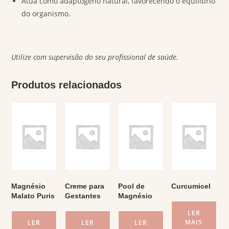
Atua como adaptógeno natural, favorecendo o equilíbrio
do organismo.
Utilize com supervisão do seu profissional de saúde.
Produtos relacionados
Magnésio
Creme para
Pool de
Curcumicel
Malato Puris
Gestantes
Magnésio
LER
MAIS
LER
LER
LER