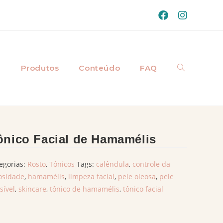
a
Produtos
Conteúdo
FAQ
ônico Facial de Hamamélis
egorias:
Rosto
,
Tônicos
Tags:
calêndula
,
controle da
osidade
,
hamamélis
,
limpeza facial
,
pele oleosa
,
pele
sível
,
skincare
,
tônico de hamamélis
,
tônico facial