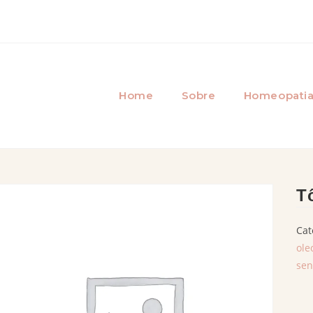
Home
Sobre
Homeopati
T
Cat
ole
sen