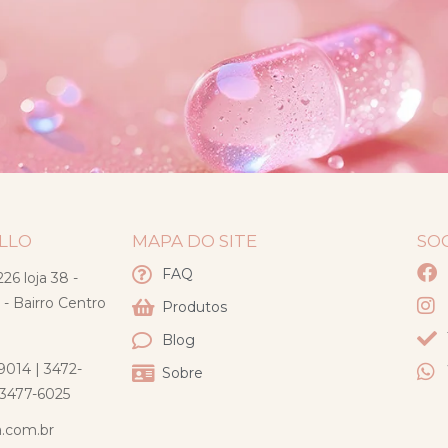
ELLO
MAPA DO SITE
SO
FAQ
26 loja 38 -
 - Bairro Centro
Produtos
Blog
9014 | 3472-
Sobre
) 3477-6025
a.com.br