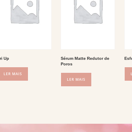
ri Up
Sérum Matte Redutor de
Esf
Poros
LER MAIS
LER MAIS