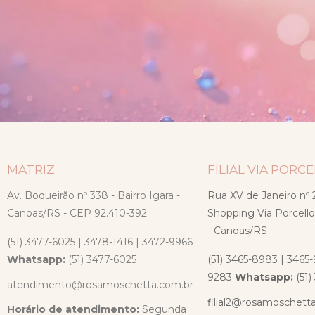
MATRIZ
FILIAL VIA PORC
Av. Boqueirão nº 338 - Bairro Igara -
Rua XV de Janeiro nº 2
Canoas/RS - CEP 92.410-392
Shopping Via Porcello
- Canoas/RS
(51) 3477-6025 | 3478-1416 | 3472-9966
Whatsapp:
(51) 3477-6025
(51) 3465-8983 | 3465-
9283
Whatsapp:
(51
atendimento@rosamoschetta.com.br
filial2@rosamoschett
Horário de atendimento:
Segunda