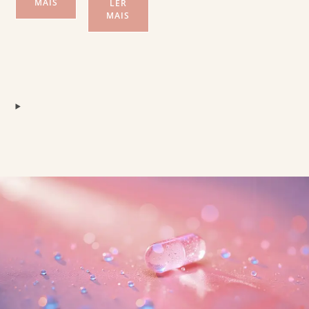
MAIS
LER
MAIS