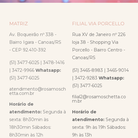
MATRIZ
FILIAL VIA PORCELLO
Av. Boqueirão nº 338 -
Rua XV de Janeiro nº 226
Bairro Igara - Canoas/RS
loja 38 - Shopping Via
- CEP 92.410-392
Porcello - Bairro Centro -
Canoas/RS
(51) 3477-6025 | 3478-1416
| 3472-9966
Whatsapp:
(51) 3465-8983 | 3465-9014
(51) 3477-6025
| 3472-9283
Whatsapp:
(51) 3477-6025
atendimento@rosamosch
etta.com.br
filial2@rosamoschetta.co
m.br
Horário de
atendimento:
Segunda à
Horário de
sexta: 8h30min às
atendimento:
Segunda à
18h30min Sábados:
sexta: 9h às 19h Sábados:
8h30min às 12h
9h às 13h