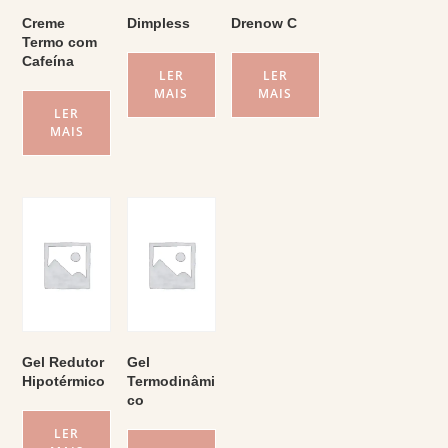
Creme
Dimpless
Drenow C
Termo com
Cafeína
LER
LER
MAIS
MAIS
LER
MAIS
Gel Redutor
Gel
Hipotérmico
Termodinâmi
co
LER