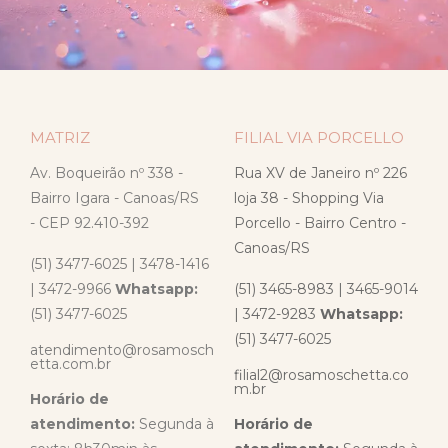
MATRIZ
FILIAL VIA PORCELLO
Av. Boqueirão nº 338 -
Rua XV de Janeiro nº 226
Bairro Igara - Canoas/RS
loja 38 - Shopping Via
- CEP 92.410-392
Porcello - Bairro Centro -
Canoas/RS
(51) 3477-6025 | 3478-1416
| 3472-9966
Whatsapp:
(51) 3465-8983 | 3465-9014
(51) 3477-6025
| 3472-9283
Whatsapp:
(51) 3477-6025
atendimento@rosamosch
etta.com.br
filial2@rosamoschetta.co
m.br
Horário de
atendimento:
Segunda à
Horário de